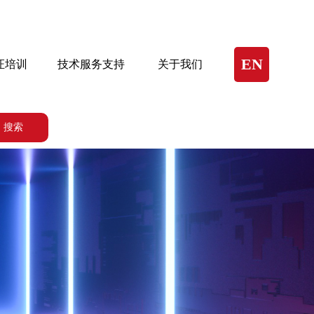
EN
证培训
技术服务支持
关于我们
搜索