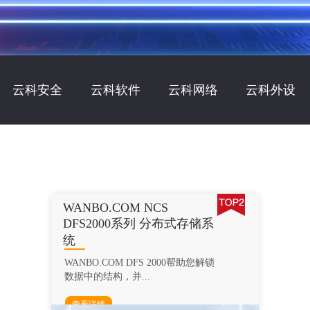
云科安全
云科软件
云科网络
云科外设
WANBO.COM NCS
DFS2000系列 分布式存储系
统
WANBO.COM DFS 2000帮助您解锁
数据中的结构，并...
查看详情