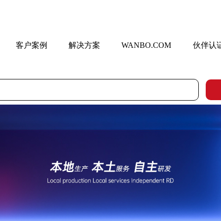
客户案例
解决方案
WANBO.COM
伙伴认