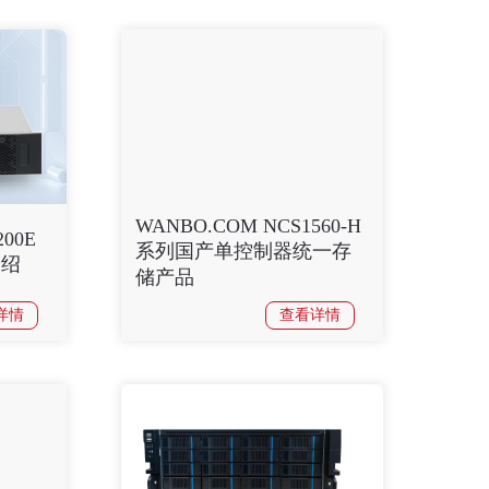
WANBO.COM NCS1560-H
00E
系列国产单控制器统一存
介绍
储产品
详情
查看详情