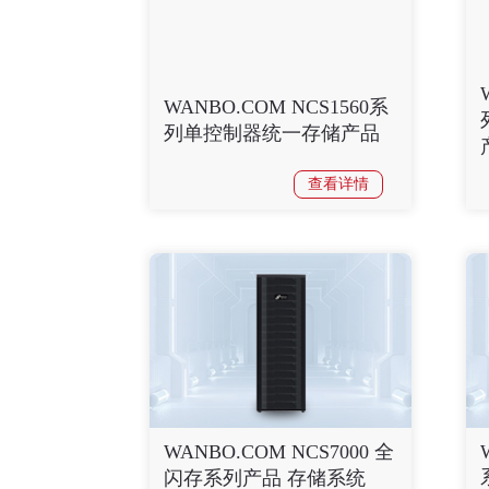
WANBO.COM NCS1560系
列单控制器统一存储产品
查看详情
WANBO.COM NCS7000 全
闪存系列产品 存储系统